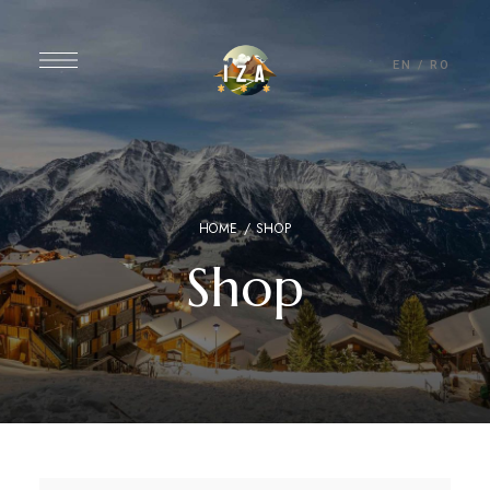
EN
/
RO
HOME
/ SHOP
Shop