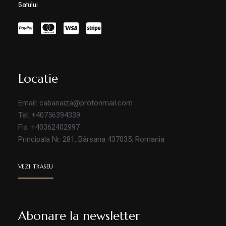
Satului.
Locatie
Email: cabanaiza@protonmail.com
Tel: +40756394339
Fix: +40362402997
Principala Nr. 281, Bârsana 437035, Romania
VEZI TRASEU
Abonare la newsletter